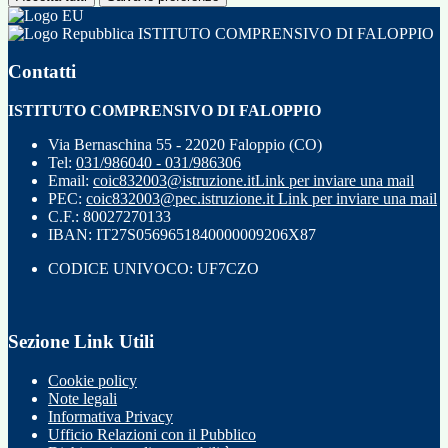
ISTITUTO COMPRENSIVO DI FALOPPIO
Contatti
ISTITUTO COMPRENSIVO DI FALOPPIO
Via Bernaschina 55 - 22020 Faloppio (CO)
Tel:
031/986040 - 031/986306
Email:
coic832003@istruzione.it
Link per inviare una mail
PEC:
coic832003@pec.istruzione.it
Link per inviare una mail
C.F.: 80027270133
IBAN: IT27S0569651840000009206X87
CODICE UNIVOCO: UF7CZO
Sezione Link Utili
Cookie policy
Note legali
Informativa Privacy
Ufficio Relazioni con il Pubblico