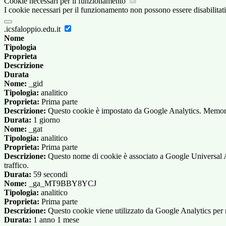
Cookie necessari per il funzionamento
I cookie necessari per il funzionamento non possono essere disabilitati.
.icsfaloppio.edu.it
Nome
Tipologia
Proprieta
Descrizione
Durata
Nome:
_gid
Tipologia:
analitico
Proprieta:
Prima parte
Descrizione:
Questo cookie è impostato da Google Analytics. Memorizza
Durata:
1 giorno
Nome:
_gat
Tipologia:
analitico
Proprieta:
Prima parte
Descrizione:
Questo nome di cookie è associato a Google Universal Anal
traffico.
Durata:
59 secondi
Nome:
_ga_MT9BBY8YCJ
Tipologia:
analitico
Proprieta:
Prima parte
Descrizione:
Questo cookie viene utilizzato da Google Analytics per m
Durata:
1 anno 1 mese