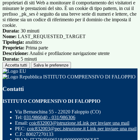
proprietari di siti Web a monitorare il comportamento dei visitatori e
misurare le prestazioni del sito. È un cookie di tipo pattern, in cui il
prefisso _pk_ses è seguito da una breve serie di numeri e lettere, che
si ritiene sia un codice di riferimento per il dominio che imposta il
cookie.
Durata:
30 minuti
Nome:
LAST_REQUESTED_TARGET
Tipologia:
analitico
Proprieta:
Prima parte
Descrizione:
Analisi e profilazione navigazione utente
Durata:
5 minuti
Accetta tutti
Salva le preferenze
ISTITUTO COMPRENSIVO DI FALOPPIO
Contatti
ISTITUTO COMPRENSIVO DI FALOPPIO
Via Bernaschina 55 - 22020 Faloppio (CO)
Tel:
031/986040 - 031/986306
Email:
coic832003@istruzione.it
Link per inviare una mail
PEC:
coic832003@pec.istruzione.it
Link per inviare una mail
C.F.: 80027270133
IBAN: IT27S0569651840000009206X87