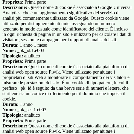
Proprieta:
Prima parte
Descrizione:
Questo nome di cookie è associato a Google Universal
Analytics, che è un aggiornamento significativo del servizio di
analisi più comunemente utilizzato da Google. Questo cookie viene
utilizzato per distinguere utenti unici assegnando un numero
generato in modo casuale come identificatore del cliente. È incluso
in ogni richiesta di pagina in un sito e utilizzato per calcolare i dati di
visitatori, sessioni e campagne per i rapporti di analisi dei siti.
Durata:
1 anno 1 mese
Nome:
_pk_id.1.e003
Tipologia:
analitico
Proprieta:
Prima parte
Descrizione:
Questo nome di cookie è associato alla piattaforma di
analisi web open source Piwik. Viene utilizzato per aiutare i
proprietari di siti Web a monitorare il comportamento dei visitatori e
misurare le prestazioni del sito. È un cookie di tipo pattern, in cui il
prefisso _pk_id è seguito da una breve serie di numeri e lettere, che
si ritiene sia un codice di riferimento per il dominio che imposta il
cookie.
Durata:
1 anno
Nome:
_pk_ses.1.e003
Tipologia:
analitico
Proprieta:
Prima parte
Descrizione:
Questo nome di cookie è associato alla piattaforma di
analisi web open source Piwik. Viene utilizzato per aiutare i