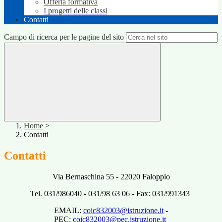
Offerta formativa
I progetti delle classi
Contatti
Campo di ricerca per le pagine del sito
Home
>
Contatti
Contatti
Via Bernaschina 55 - 22020 Faloppio
Tel. 031/986040 - 031/98 63 06 - Fax: 031/991343
EMAIL:
coic832003@istruzione.it
-
PEC
:
coic832003@pec.istruzione.it