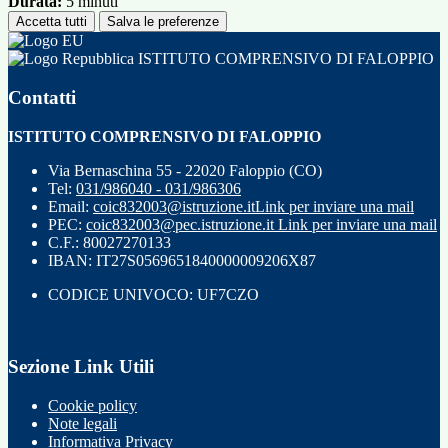
Durata:
5 minuti
Accetta tutti
Salva le preferenze
ISTITUTO COMPRENSIVO DI FALOPPIO
Contatti
ISTITUTO COMPRENSIVO DI FALOPPIO
Via Bernaschina 55 - 22020 Faloppio (CO)
Tel:
031/986040 - 031/986306
Email:
coic832003@istruzione.it
Link per inviare una mail
PEC:
coic832003@pec.istruzione.it
Link per inviare una mail
C.F.: 80027270133
IBAN: IT27S0569651840000009206X87
CODICE UNIVOCO: UF7CZO
Sezione Link Utili
Cookie policy
Note legali
Informativa Privacy