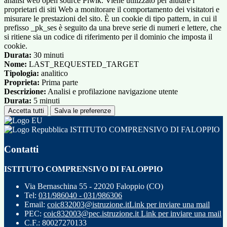
analisi web open source Piwik. Viene utilizzato per aiutare i
proprietari di siti Web a monitorare il comportamento dei visitatori e
misurare le prestazioni del sito. È un cookie di tipo pattern, in cui il
prefisso _pk_ses è seguito da una breve serie di numeri e lettere, che
si ritiene sia un codice di riferimento per il dominio che imposta il
cookie.
Durata:
30 minuti
Nome:
LAST_REQUESTED_TARGET
Tipologia:
analitico
Proprieta:
Prima parte
Descrizione:
Analisi e profilazione navigazione utente
Durata:
5 minuti
Accetta tutti
Salva le preferenze
ISTITUTO COMPRENSIVO DI FALOPPIO
Contatti
ISTITUTO COMPRENSIVO DI FALOPPIO
Via Bernaschina 55 - 22020 Faloppio (CO)
Tel:
031/986040 - 031/986306
Email:
coic832003@istruzione.it
Link per inviare una mail
PEC:
coic832003@pec.istruzione.it
Link per inviare una mail
C.F.: 80027270133