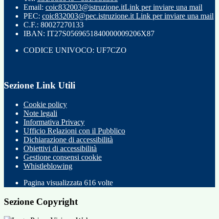
Email:
coic832003@istruzione.it
Link per inviare una mail
PEC:
coic832003@pec.istruzione.it
Link per inviare una mail
C.F.: 80027270133
IBAN: IT27S0569651840000009206X87
CODICE UNIVOCO: UF7CZO
Sezione Link Utili
Cookie policy
Note legali
Informativa Privacy
Ufficio Relazioni con il Pubblico
Dichiarazione di accessibilità
Obiettivi di accessibilità
Gestione consensi cookie
Whistleblowing
Pagina visualizzata
616
volte
Sezione Copyright