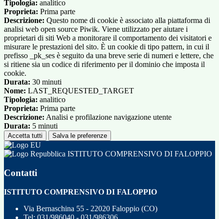
Tipologia:
analitico
Proprieta:
Prima parte
Descrizione:
Questo nome di cookie è associato alla piattaforma di
analisi web open source Piwik. Viene utilizzato per aiutare i
proprietari di siti Web a monitorare il comportamento dei visitatori e
misurare le prestazioni del sito. È un cookie di tipo pattern, in cui il
prefisso _pk_ses è seguito da una breve serie di numeri e lettere, che
si ritiene sia un codice di riferimento per il dominio che imposta il
cookie.
Durata:
30 minuti
Nome:
LAST_REQUESTED_TARGET
Tipologia:
analitico
Proprieta:
Prima parte
Descrizione:
Analisi e profilazione navigazione utente
Durata:
5 minuti
Accetta tutti
Salva le preferenze
ISTITUTO COMPRENSIVO DI FALOPPIO
Contatti
ISTITUTO COMPRENSIVO DI FALOPPIO
Via Bernaschina 55 - 22020 Faloppio (CO)
Tel:
031/986040 - 031/986306