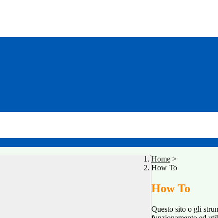
Home
>
How To
How To
Questo sito o gli stru
funzionamento ed utili 