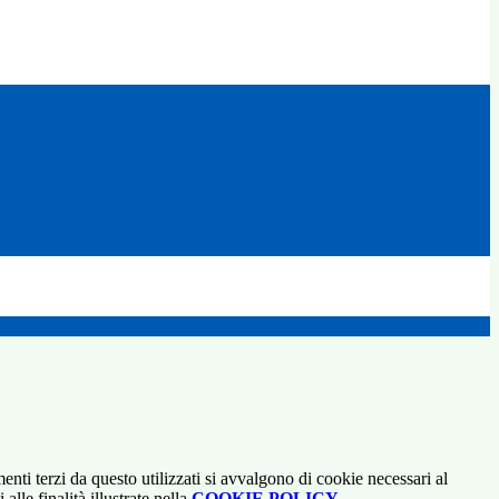
menti terzi da questo utilizzati si avvalgono di cookie necessari al
alle finalità illustrate nella
COOKIE POLICY
.