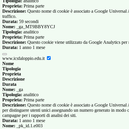
Tipologia:
analitico
Proprieta:
Prima parte
Descrizione:
Questo nome di cookie è associato a Google Universal Anal
traffico.
Durata:
59 secondi
Nome:
_ga_MT9BBY8YCJ
Tipologia:
analitico
Proprieta:
Prima parte
Descrizione:
Questo cookie viene utilizzato da Google Analytics per m
Durata:
1 anno 1 mese
www.icsfaloppio.edu.it
Nome
Tipologia
Proprieta
Descrizione
Durata
Nome:
_ga
Tipologia:
analitico
Proprieta:
Prima parte
Descrizione:
Questo nome di cookie è associato a Google Universal An
per distinguere utenti unici assegnando un numero generato in modo casual
campagne per i rapporti di analisi dei siti.
Durata:
1 anno 1 mese
Nome:
_pk_id.1.e003