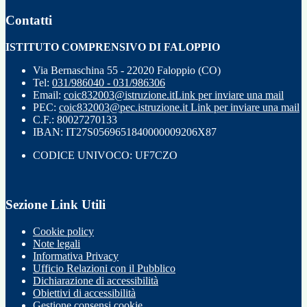
Contatti
ISTITUTO COMPRENSIVO DI FALOPPIO
Via Bernaschina 55 - 22020 Faloppio (CO)
Tel:
031/986040 - 031/986306
Email:
coic832003@istruzione.it
Link per inviare una mail
PEC:
coic832003@pec.istruzione.it
Link per inviare una mail
C.F.: 80027270133
IBAN: IT27S0569651840000009206X87
CODICE UNIVOCO: UF7CZO
Sezione Link Utili
Cookie policy
Note legali
Informativa Privacy
Ufficio Relazioni con il Pubblico
Dichiarazione di accessibilità
Obiettivi di accessibilità
Gestione consensi cookie