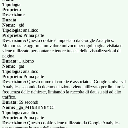
Tipologia
Proprieta
Descrizione
Durata
Nome:
_gid
Tipologia:
analitico
Proprieta:
Prima parte
Descrizione:
Questo cookie è impostato da Google Analytics.
Memorizza e aggiorna un valore univoco per ogni pagina visitata e
viene utilizzato per contare e tenere traccia delle visualizzazioni di
pagina.
Durata:
1 giorno
Nome:
_gat
Tipologia:
analitico
Proprieta:
Prima parte
Descrizione:
Questo nome di cookie è associato a Google Universal
Analytics, secondo la documentazione viene utilizzato per limitare la
frequenza delle richieste, limitando la raccolta di dati su siti ad alto
traffico.
Durata:
59 secondi
Nome:
_ga_MT9BBY8YCJ
Tipologia:
analitico
Proprieta:
Prima parte
Descrizione:
Questo cookie viene utilizzato da Google Analytics
per mantenere lo stato della sessione.