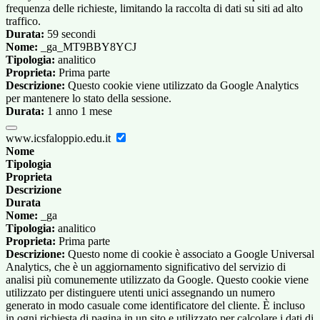
frequenza delle richieste, limitando la raccolta di dati su siti ad alto
traffico.
Durata:
59 secondi
Nome:
_ga_MT9BBY8YCJ
Tipologia:
analitico
Proprieta:
Prima parte
Descrizione:
Questo cookie viene utilizzato da Google Analytics
per mantenere lo stato della sessione.
Durata:
1 anno 1 mese
www.icsfaloppio.edu.it
Nome
Tipologia
Proprieta
Descrizione
Durata
Nome:
_ga
Tipologia:
analitico
Proprieta:
Prima parte
Descrizione:
Questo nome di cookie è associato a Google Universal
Analytics, che è un aggiornamento significativo del servizio di
analisi più comunemente utilizzato da Google. Questo cookie viene
utilizzato per distinguere utenti unici assegnando un numero
generato in modo casuale come identificatore del cliente. È incluso
in ogni richiesta di pagina in un sito e utilizzato per calcolare i dati di