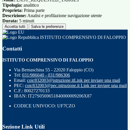
Tipologia:
analitico
Proprieta:
Prima parte
Descrizione:
Analisi e profilazione navigazione utente
Durata:
5 minuti
Accetta tutti
Salva le preferenze
ISTITUTO COMPRENSIVO DI FALOPPIO
Contatti
ISTITUTO COMPRENSIVO DI FALOPPIO
Via Bernaschina 55 - 22020 Faloppio (CO)
Tel:
031/986040 - 031/986306
Email:
coic832003@istruzione.it
Link per inviare una mail
PEC:
coic832003@pec.istruzione.it
Link per inviare una mail
C.F.: 80027270133
IBAN: IT27S0569651840000009206X87
CODICE UNIVOCO: UF7CZO
Sezione Link Utili