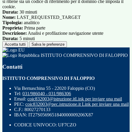
si ritiene sia un codice di riferimento per il dominio che imposta il
cookie.
Durata:
30 minuti
Nome:
LAST_REQUESTED_TARGET
Tipologia:
analitico
Proprieta:
Prima parte
Descrizione:
Analisi e profilazione navigazione utente
Durata:
5 minuti
Accetta tutti
Salva le preferenze
ISTITUTO COMPRENSIVO DI FALOPPIO
Contatti
ISTITUTO COMPRENSIVO DI FALOPPIO
Via Bernaschina 55 - 22020 Faloppio (CO)
Tel:
031/986040 - 031/986306
Email:
coic832003@istruzione.it
Link per inviare una mail
PEC:
coic832003@pec.istruzione.it
Link per inviare una mail
C.F.: 80027270133
IBAN: IT27S0569651840000009206X87
CODICE UNIVOCO: UF7CZO