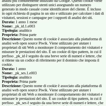
analisi più comunemente utilizzato da Google. Questo cookie viene
utilizzato per distinguere utenti unici assegnando un numero
generato in modo casuale come identificatore del cliente. È incluso
in ogni richiesta di pagina in un sito e utilizzato per calcolare i dati di
visitatori, sessioni e campagne per i rapporti di analisi dei siti.
Durata:
1 anno 1 mese
Nome:
_pk_id.1.e003
Tipologia:
analitico
Proprieta:
Prima parte
Descrizione:
Questo nome di cookie è associato alla piattaforma di
analisi web open source Piwik. Viene utilizzato per aiutare i
proprietari di siti Web a monitorare il comportamento dei visitatori e
misurare le prestazioni del sito. È un cookie di tipo pattern, in cui il
prefisso _pk_id è seguito da una breve serie di numeri e lettere, che
si ritiene sia un codice di riferimento per il dominio che imposta il
cookie.
Durata:
1 anno
Nome:
_pk_ses.1.e003
Tipologia:
analitico
Proprieta:
Prima parte
Descrizione:
Questo nome di cookie è associato alla piattaforma di
analisi web open source Piwik. Viene utilizzato per aiutare i
proprietari di siti Web a monitorare il comportamento dei visitatori e
misurare le prestazioni del sito. È un cookie di tipo pattern, in cui il
prefisso _pk_ses è seguito da una breve serie di numeri e lettere, che