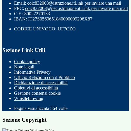
Email:
coic832003@istruzione.it
Link per inviare una mail
PEC:
coic832003@pec.istruzione.it
Link per inviare una mail
C.F.: 80027270133
IBAN: IT27S0569651840000009206X87
CODICE UNIVOCO: UF7CZO
Sezione Link Utili
Cookie policy
Note legali
Informativa Privacy
Ufficio Relazioni con il Pubblico
Dichiarazione di accessibilità
Obiettivi di accessibilità
Gestione consensi cookie
Whistleblowing
Pagina visualizzata
564
volte
Sezione Copyright