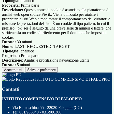
Tipologia:
analitico
Proprieta:
Prima parte
Descrizione:
Questo nome di cookie è associato alla piattaforma di
analisi web open source Piwik. Viene utilizzato per aiutare i
proprietari di siti Web a monitorare il comportamento dei visitatori e
misurare le prestazioni del sito. È un cookie di tipo pattern, in cui il
prefisso _pk_ses è seguito da una breve serie di numeri e lettere, che
si ritiene sia un codice di riferimento per il dominio che imposta il
cookie.
Durata:
30 minuti
Nome:
LAST_REQUESTED_TARGET
Tipologia:
analitico
Proprieta:
Prima parte
Descrizione:
Analisi e profilazione navigazione utente
Durata:
5 minuti
Accetta tutti
Salva le preferenze
ISTITUTO COMPRENSIVO DI FALOPPIO
Contatti
ISTITUTO COMPRENSIVO DI FALOPPIO
Via Bernaschina 55 - 22020 Faloppio (CO)
Tel:
031/986040 - 031/986306