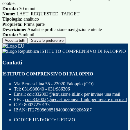
cookie.
Durata:
30 minuti
Nome:
LAST_REQUESTED_TARGET
Tipologia:
analitico
Proprieta:
Prima parte
Descrizione:
Analisi e profilazione navigazione utente
Durata:
5 minuti
Accetta tutti
Salva le preferenze
ISTITUTO COMPRENSIVO DI FALOPPIO
Contatti
ISTITUTO COMPRENSIVO DI FALOPPIO
Via Bernaschina 55 - 22020 Faloppio (CO)
Tel:
031/986040 - 031/986306
Email:
coic832003@istruzione.it
Link per inviare una mail
PEC:
coic832003@pec.istruzione.it
Link per inviare una mail
C.F.: 80027270133
IBAN: IT27S0569651840000009206X87
CODICE UNIVOCO: UF7CZO