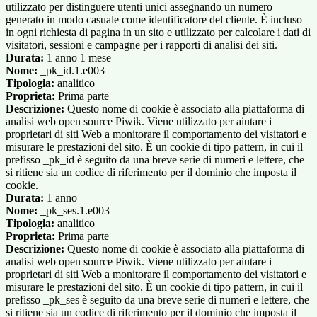
utilizzato per distinguere utenti unici assegnando un numero
generato in modo casuale come identificatore del cliente. È incluso
in ogni richiesta di pagina in un sito e utilizzato per calcolare i dati di
visitatori, sessioni e campagne per i rapporti di analisi dei siti.
Durata:
1 anno 1 mese
Nome:
_pk_id.1.e003
Tipologia:
analitico
Proprieta:
Prima parte
Descrizione:
Questo nome di cookie è associato alla piattaforma di
analisi web open source Piwik. Viene utilizzato per aiutare i
proprietari di siti Web a monitorare il comportamento dei visitatori e
misurare le prestazioni del sito. È un cookie di tipo pattern, in cui il
prefisso _pk_id è seguito da una breve serie di numeri e lettere, che
si ritiene sia un codice di riferimento per il dominio che imposta il
cookie.
Durata:
1 anno
Nome:
_pk_ses.1.e003
Tipologia:
analitico
Proprieta:
Prima parte
Descrizione:
Questo nome di cookie è associato alla piattaforma di
analisi web open source Piwik. Viene utilizzato per aiutare i
proprietari di siti Web a monitorare il comportamento dei visitatori e
misurare le prestazioni del sito. È un cookie di tipo pattern, in cui il
prefisso _pk_ses è seguito da una breve serie di numeri e lettere, che
si ritiene sia un codice di riferimento per il dominio che imposta il