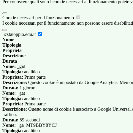
Per conoscere quali sono i cookie necessari al funzionamento potete v
Cookie necessari per il funzionamento
I cookie necessari per il funzionamento non possono essere disabilitati.
.icsfaloppio.edu.it
Nome
Tipologia
Proprieta
Descrizione
Durata
Nome:
_gid
Tipologia:
analitico
Proprieta:
Prima parte
Descrizione:
Questo cookie è impostato da Google Analytics. Memorizza
Durata:
1 giorno
Nome:
_gat
Tipologia:
analitico
Proprieta:
Prima parte
Descrizione:
Questo nome di cookie è associato a Google Universal Anal
traffico.
Durata:
59 secondi
Nome:
_ga_MT9BBY8YCJ
Tipologia:
analitico