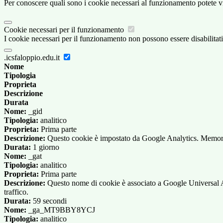
Per conoscere quali sono i cookie necessari al funzionamento potete v
Cookie necessari per il funzionamento
I cookie necessari per il funzionamento non possono essere disabilitati.
.icsfaloppio.edu.it
Nome
Tipologia
Proprieta
Descrizione
Durata
Nome:
_gid
Tipologia:
analitico
Proprieta:
Prima parte
Descrizione:
Questo cookie è impostato da Google Analytics. Memorizza
Durata:
1 giorno
Nome:
_gat
Tipologia:
analitico
Proprieta:
Prima parte
Descrizione:
Questo nome di cookie è associato a Google Universal Anal
traffico.
Durata:
59 secondi
Nome:
_ga_MT9BBY8YCJ
Tipologia:
analitico