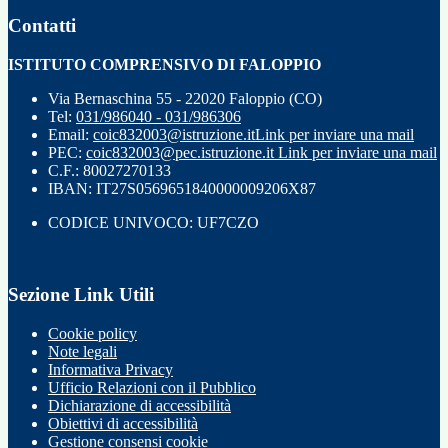
Contatti
ISTITUTO COMPRENSIVO DI FALOPPIO
Via Bernaschina 55 - 22020 Faloppio (CO)
Tel:
031/986040 - 031/986306
Email:
coic832003@istruzione.it
Link per inviare una mail
PEC:
coic832003@pec.istruzione.it
Link per inviare una mail
C.F.: 80027270133
IBAN: IT27S0569651840000009206X87
CODICE UNIVOCO: UF7CZO
Sezione Link Utili
Cookie policy
Note legali
Informativa Privacy
Ufficio Relazioni con il Pubblico
Dichiarazione di accessibilità
Obiettivi di accessibilità
Gestione consensi cookie