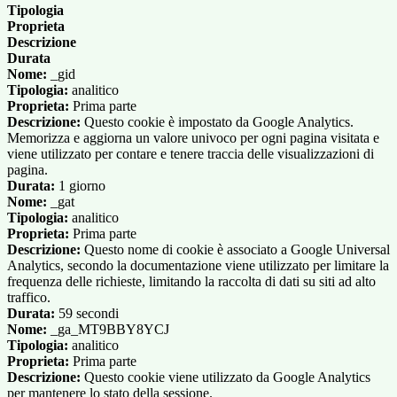
Tipologia
Proprieta
Descrizione
Durata
Nome:
_gid
Tipologia:
analitico
Proprieta:
Prima parte
Descrizione:
Questo cookie è impostato da Google Analytics.
Memorizza e aggiorna un valore univoco per ogni pagina visitata e
viene utilizzato per contare e tenere traccia delle visualizzazioni di
pagina.
Durata:
1 giorno
Nome:
_gat
Tipologia:
analitico
Proprieta:
Prima parte
Descrizione:
Questo nome di cookie è associato a Google Universal
Analytics, secondo la documentazione viene utilizzato per limitare la
frequenza delle richieste, limitando la raccolta di dati su siti ad alto
traffico.
Durata:
59 secondi
Nome:
_ga_MT9BBY8YCJ
Tipologia:
analitico
Proprieta:
Prima parte
Descrizione:
Questo cookie viene utilizzato da Google Analytics
per mantenere lo stato della sessione.