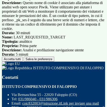
Descrizione:
Questo nome di cookie è associato alla piattaforma di
analisi web open source Piwik. Viene utilizzato per aiutare i
proprietari di siti Web a monitorare il comportamento dei visitatori e
misurare le prestazioni del sito. È un cookie di tipo pattern, in cui il
prefisso _pk_ses è seguito da una breve serie di numeri e lettere, che
si ritiene sia un codice di riferimento per il dominio che imposta il
cookie.
Durata:
30 minuti
Nome:
LAST_REQUESTED_TARGET
Tipologia:
analitico
Proprieta:
Prima parte
Descrizione:
Analisi e profilazione navigazione utente
Durata:
5 minuti
Accetta tutti
Salva le preferenze
ISTITUTO COMPRENSIVO DI FALOPPIO
Contatti
ISTITUTO COMPRENSIVO DI FALOPPIO
Via Bernaschina 55 - 22020 Faloppio (CO)
Tel:
031/986040 - 031/986306
Email:
coic832003@istruzione.it
Link per inviare una mail