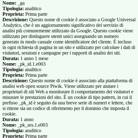
Nome:
_ga
Tipologia:
analitico
Proprieta:
Prima parte
Descrizione:
Questo nome di cookie è associato a Google Universal
Analytics, che è un aggiornamento significativo del servizio di
analisi più comunemente utilizzato da Google. Questo cookie viene
utilizzato per distinguere utenti unici assegnando un numero
generato in modo casuale come identificatore del cliente. È incluso
in ogni richiesta di pagina in un sito e utilizzato per calcolare i dati di
visitatori, sessioni e campagne per i rapporti di analisi dei siti.
Durata:
1 anno 1 mese
Nome:
_pk_id.1.e003
Tipologia:
analitico
Proprieta:
Prima parte
Descrizione:
Questo nome di cookie è associato alla piattaforma di
analisi web open source Piwik. Viene utilizzato per aiutare i
proprietari di siti Web a monitorare il comportamento dei visitatori e
misurare le prestazioni del sito. È un cookie di tipo pattern, in cui il
prefisso _pk_id è seguito da una breve serie di numeri e lettere, che
si ritiene sia un codice di riferimento per il dominio che imposta il
cookie.
Durata:
1 anno
Nome:
_pk_ses.1.e003
Tipologia:
analitico
Proprieta:
Prima parte