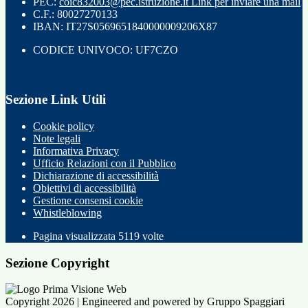
PEC:
coic832003@pec.istruzione.it
Link per inviare una mail
C.F.: 80027270133
IBAN: IT27S0569651840000009206X87
CODICE UNIVOCO: UF7CZO
Sezione Link Utili
Cookie policy
Note legali
Informativa Privacy
Ufficio Relazioni con il Pubblico
Dichiarazione di accessibilità
Obiettivi di accessibilità
Gestione consensi cookie
Whistleblowing
Pagina visualizzata
5119
volte
Sezione Copyright
Copyright 2026 | Engineered and powered by Gruppo Spaggiari