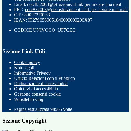
Email:
coic832003@istruzione.it
Link per inviare una mail
PEC:
coic832003@pec.istruzione.it
Link per inviare una mail
C.F.: 80027270133
IBAN: IT27S0569651840000009206X87
CODICE UNIVOCO: UF7CZO
Sezione Link Utili
Cookie policy
Note legali
Informativa Privacy
Ufficio Relazioni con il Pubblico
Dichiarazione di accessibilità
Obiettivi di accessibilità
Gestione consensi cookie
Whistleblowing
Pagina visualizzata
98565
volte
Sezione Copyright