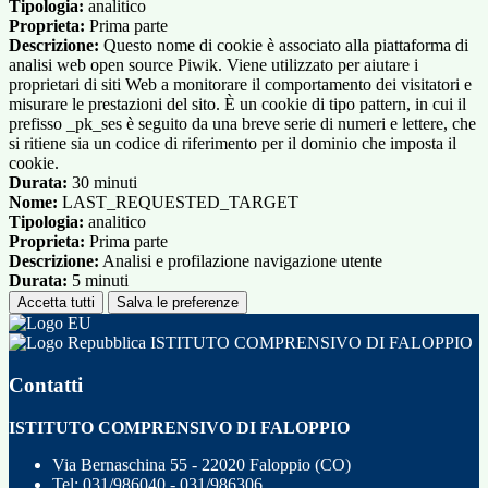
Tipologia:
analitico
Proprieta:
Prima parte
Descrizione:
Questo nome di cookie è associato alla piattaforma di
analisi web open source Piwik. Viene utilizzato per aiutare i
proprietari di siti Web a monitorare il comportamento dei visitatori e
misurare le prestazioni del sito. È un cookie di tipo pattern, in cui il
prefisso _pk_ses è seguito da una breve serie di numeri e lettere, che
si ritiene sia un codice di riferimento per il dominio che imposta il
cookie.
Durata:
30 minuti
Nome:
LAST_REQUESTED_TARGET
Tipologia:
analitico
Proprieta:
Prima parte
Descrizione:
Analisi e profilazione navigazione utente
Durata:
5 minuti
Accetta tutti
Salva le preferenze
ISTITUTO COMPRENSIVO DI FALOPPIO
Contatti
ISTITUTO COMPRENSIVO DI FALOPPIO
Via Bernaschina 55 - 22020 Faloppio (CO)
Tel:
031/986040 - 031/986306