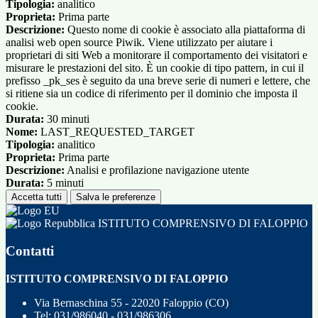
Tipologia:
analitico
Proprieta:
Prima parte
Descrizione:
Questo nome di cookie è associato alla piattaforma di
analisi web open source Piwik. Viene utilizzato per aiutare i
proprietari di siti Web a monitorare il comportamento dei visitatori e
misurare le prestazioni del sito. È un cookie di tipo pattern, in cui il
prefisso _pk_ses è seguito da una breve serie di numeri e lettere, che
si ritiene sia un codice di riferimento per il dominio che imposta il
cookie.
Durata:
30 minuti
Nome:
LAST_REQUESTED_TARGET
Tipologia:
analitico
Proprieta:
Prima parte
Descrizione:
Analisi e profilazione navigazione utente
Durata:
5 minuti
Accetta tutti
Salva le preferenze
ISTITUTO COMPRENSIVO DI FALOPPIO
Contatti
ISTITUTO COMPRENSIVO DI FALOPPIO
Via Bernaschina 55 - 22020 Faloppio (CO)
Tel:
031/986040 - 031/986306