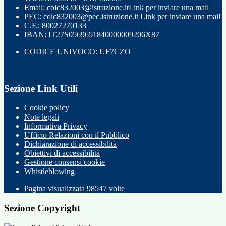
Email:
coic832003@istruzione.it
Link per inviare una mail
PEC:
coic832003@pec.istruzione.it
Link per inviare una mail
C.F.: 80027270133
IBAN: IT27S0569651840000009206X87
CODICE UNIVOCO: UF7CZO
Sezione Link Utili
Cookie policy
Note legali
Informativa Privacy
Ufficio Relazioni con il Pubblico
Dichiarazione di accessibilità
Obiettivi di accessibilità
Gestione consensi cookie
Whistleblowing
Pagina visualizzata
98547
volte
Sezione Copyright