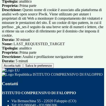
Tipologia:
analitico
Proprieta:
Prima parte
Descrizione:
Questo nome di cookie è associato alla piattaforma di
analisi web open source Piwik. Viene utilizzato per aiutare i
proprietari di siti Web a monitorare il comportamento dei visitatori e
misurare le prestazioni del sito. È un cookie di tipo pattern, in cui il
prefisso _pk_ses è seguito da una breve serie di numeri e lettere, che
si ritiene sia un codice di riferimento per il dominio che imposta il
cookie.
Durata:
30 minuti
Nome:
LAST_REQUESTED_TARGET
Tipologia:
analitico
Proprieta:
Prima parte
Descrizione:
Analisi e profilazione navigazione utente
Durata:
5 minuti
Accetta tutti
Salva le preferenze
ISTITUTO COMPRENSIVO DI FALOPPIO
Contatti
ISTITUTO COMPRENSIVO DI FALOPPIO
Via Bernaschina 55 - 22020 Faloppio (CO)
Tel:
031/986040 - 031/986306