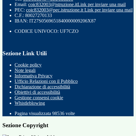
Email:
coic832003@istruzione.it
Link per inviare una mail
PEC:
coic832003@pec.istruzione.it
Link per inviare una mail
C.F.: 80027270133
IBAN: IT27S0569651840000009206X87
CODICE UNIVOCO: UF7CZO
Sezione Link Utili
Cookie policy
Note legali
Informativa Privacy
Ufficio Relazioni con il Pubblico
Dichiarazione di accessibilità
Obiettivi di accessibilità
Gestione consensi cookie
Whistleblowing
Pagina visualizzata
98536
volte
Sezione Copyright