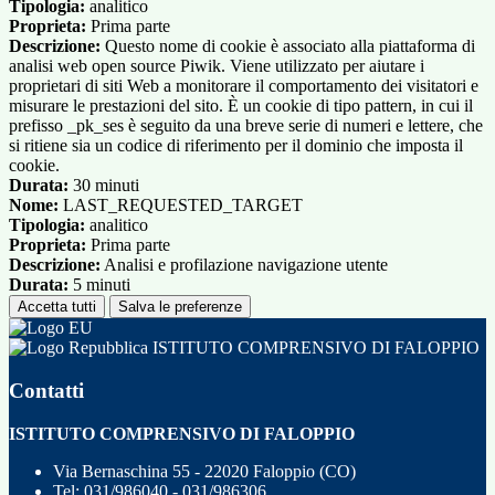
Tipologia:
analitico
Proprieta:
Prima parte
Descrizione:
Questo nome di cookie è associato alla piattaforma di
analisi web open source Piwik. Viene utilizzato per aiutare i
proprietari di siti Web a monitorare il comportamento dei visitatori e
misurare le prestazioni del sito. È un cookie di tipo pattern, in cui il
prefisso _pk_ses è seguito da una breve serie di numeri e lettere, che
si ritiene sia un codice di riferimento per il dominio che imposta il
cookie.
Durata:
30 minuti
Nome:
LAST_REQUESTED_TARGET
Tipologia:
analitico
Proprieta:
Prima parte
Descrizione:
Analisi e profilazione navigazione utente
Durata:
5 minuti
Accetta tutti
Salva le preferenze
ISTITUTO COMPRENSIVO DI FALOPPIO
Contatti
ISTITUTO COMPRENSIVO DI FALOPPIO
Via Bernaschina 55 - 22020 Faloppio (CO)
Tel:
031/986040 - 031/986306