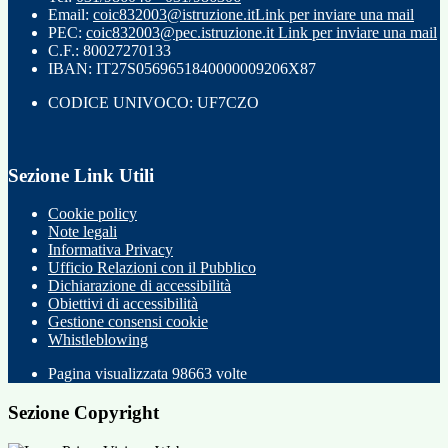
Email:
coic832003@istruzione.it
Link per inviare una mail
PEC:
coic832003@pec.istruzione.it
Link per inviare una mail
C.F.: 80027270133
IBAN: IT27S0569651840000009206X87
CODICE UNIVOCO: UF7CZO
Sezione Link Utili
Cookie policy
Note legali
Informativa Privacy
Ufficio Relazioni con il Pubblico
Dichiarazione di accessibilità
Obiettivi di accessibilità
Gestione consensi cookie
Whistleblowing
Pagina visualizzata
98663
volte
Sezione Copyright