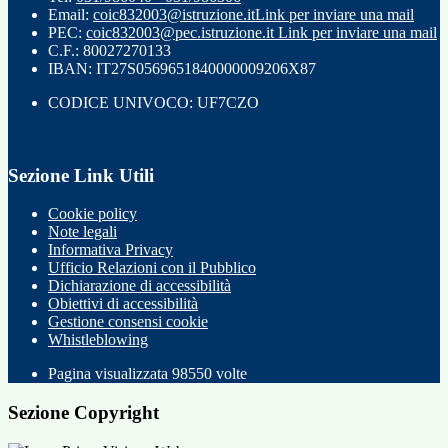
Email:
coic832003@istruzione.it
Link per inviare una mail
PEC:
coic832003@pec.istruzione.it
Link per inviare una mail
C.F.: 80027270133
IBAN: IT27S0569651840000009206X87
CODICE UNIVOCO: UF7CZO
Sezione Link Utili
Cookie policy
Note legali
Informativa Privacy
Ufficio Relazioni con il Pubblico
Dichiarazione di accessibilità
Obiettivi di accessibilità
Gestione consensi cookie
Whistleblowing
Pagina visualizzata
98550
volte
Sezione Copyright