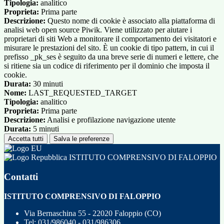
Tipologia:
analitico
Proprieta:
Prima parte
Descrizione:
Questo nome di cookie è associato alla piattaforma di
analisi web open source Piwik. Viene utilizzato per aiutare i
proprietari di siti Web a monitorare il comportamento dei visitatori e
misurare le prestazioni del sito. È un cookie di tipo pattern, in cui il
prefisso _pk_ses è seguito da una breve serie di numeri e lettere, che
si ritiene sia un codice di riferimento per il dominio che imposta il
cookie.
Durata:
30 minuti
Nome:
LAST_REQUESTED_TARGET
Tipologia:
analitico
Proprieta:
Prima parte
Descrizione:
Analisi e profilazione navigazione utente
Durata:
5 minuti
Accetta tutti
Salva le preferenze
ISTITUTO COMPRENSIVO DI FALOPPIO
Contatti
ISTITUTO COMPRENSIVO DI FALOPPIO
Via Bernaschina 55 - 22020 Faloppio (CO)
Tel:
031/986040 - 031/986306