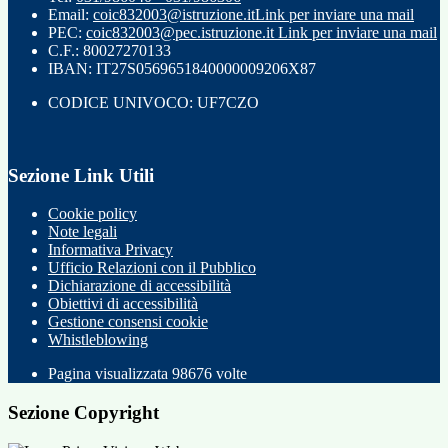
Email:
coic832003@istruzione.it
Link per inviare una mail
PEC:
coic832003@pec.istruzione.it
Link per inviare una mail
C.F.: 80027270133
IBAN: IT27S0569651840000009206X87
CODICE UNIVOCO: UF7CZO
Sezione Link Utili
Cookie policy
Note legali
Informativa Privacy
Ufficio Relazioni con il Pubblico
Dichiarazione di accessibilità
Obiettivi di accessibilità
Gestione consensi cookie
Whistleblowing
Pagina visualizzata
98676
volte
Sezione Copyright