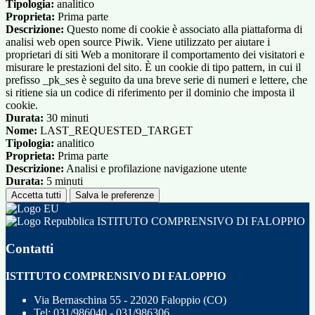
Tipologia:
analitico
Proprieta:
Prima parte
Descrizione:
Questo nome di cookie è associato alla piattaforma di
analisi web open source Piwik. Viene utilizzato per aiutare i
proprietari di siti Web a monitorare il comportamento dei visitatori e
misurare le prestazioni del sito. È un cookie di tipo pattern, in cui il
prefisso _pk_ses è seguito da una breve serie di numeri e lettere, che
si ritiene sia un codice di riferimento per il dominio che imposta il
cookie.
Durata:
30 minuti
Nome:
LAST_REQUESTED_TARGET
Tipologia:
analitico
Proprieta:
Prima parte
Descrizione:
Analisi e profilazione navigazione utente
Durata:
5 minuti
Accetta tutti
Salva le preferenze
ISTITUTO COMPRENSIVO DI FALOPPIO
Contatti
ISTITUTO COMPRENSIVO DI FALOPPIO
Via Bernaschina 55 - 22020 Faloppio (CO)
Tel:
031/986040 - 031/986306