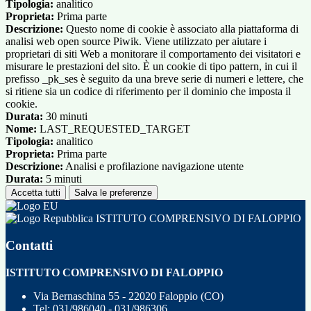
Tipologia:
analitico
Proprieta:
Prima parte
Descrizione:
Questo nome di cookie è associato alla piattaforma di
analisi web open source Piwik. Viene utilizzato per aiutare i
proprietari di siti Web a monitorare il comportamento dei visitatori e
misurare le prestazioni del sito. È un cookie di tipo pattern, in cui il
prefisso _pk_ses è seguito da una breve serie di numeri e lettere, che
si ritiene sia un codice di riferimento per il dominio che imposta il
cookie.
Durata:
30 minuti
Nome:
LAST_REQUESTED_TARGET
Tipologia:
analitico
Proprieta:
Prima parte
Descrizione:
Analisi e profilazione navigazione utente
Durata:
5 minuti
Accetta tutti
Salva le preferenze
ISTITUTO COMPRENSIVO DI FALOPPIO
Contatti
ISTITUTO COMPRENSIVO DI FALOPPIO
Via Bernaschina 55 - 22020 Faloppio (CO)
Tel:
031/986040 - 031/986306