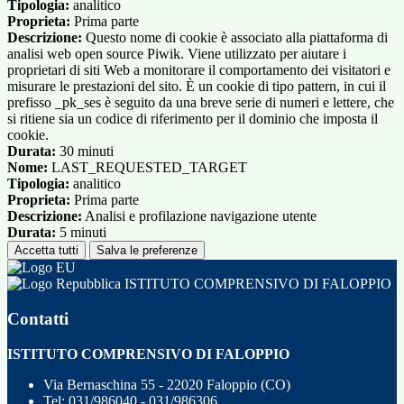
Tipologia:
analitico
Proprieta:
Prima parte
Descrizione:
Questo nome di cookie è associato alla piattaforma di
analisi web open source Piwik. Viene utilizzato per aiutare i
proprietari di siti Web a monitorare il comportamento dei visitatori e
misurare le prestazioni del sito. È un cookie di tipo pattern, in cui il
prefisso _pk_ses è seguito da una breve serie di numeri e lettere, che
si ritiene sia un codice di riferimento per il dominio che imposta il
cookie.
Durata:
30 minuti
Nome:
LAST_REQUESTED_TARGET
Tipologia:
analitico
Proprieta:
Prima parte
Descrizione:
Analisi e profilazione navigazione utente
Durata:
5 minuti
Accetta tutti
Salva le preferenze
ISTITUTO COMPRENSIVO DI FALOPPIO
Contatti
ISTITUTO COMPRENSIVO DI FALOPPIO
Via Bernaschina 55 - 22020 Faloppio (CO)
Tel:
031/986040 - 031/986306