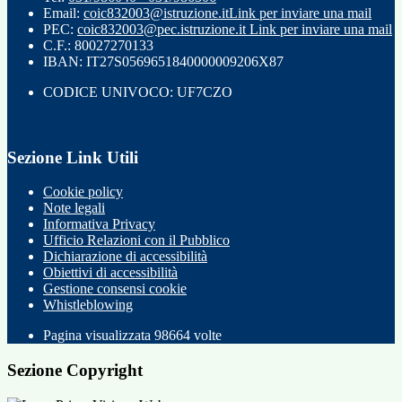
Email:
coic832003@istruzione.it
Link per inviare una mail
PEC:
coic832003@pec.istruzione.it
Link per inviare una mail
C.F.: 80027270133
IBAN: IT27S0569651840000009206X87
CODICE UNIVOCO: UF7CZO
Sezione Link Utili
Cookie policy
Note legali
Informativa Privacy
Ufficio Relazioni con il Pubblico
Dichiarazione di accessibilità
Obiettivi di accessibilità
Gestione consensi cookie
Whistleblowing
Pagina visualizzata
98664
volte
Sezione Copyright