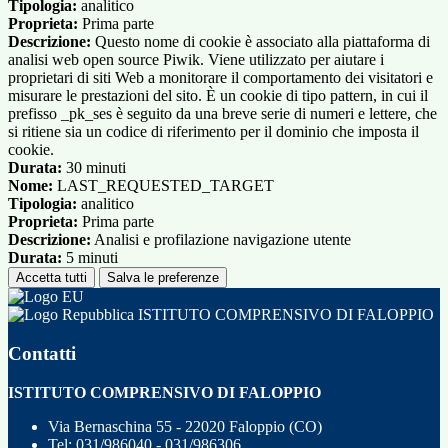
Tipologia:
analitico
Proprieta:
Prima parte
Descrizione:
Questo nome di cookie è associato alla piattaforma di
analisi web open source Piwik. Viene utilizzato per aiutare i
proprietari di siti Web a monitorare il comportamento dei visitatori e
misurare le prestazioni del sito. È un cookie di tipo pattern, in cui il
prefisso _pk_ses è seguito da una breve serie di numeri e lettere, che
si ritiene sia un codice di riferimento per il dominio che imposta il
cookie.
Durata:
30 minuti
Nome:
LAST_REQUESTED_TARGET
Tipologia:
analitico
Proprieta:
Prima parte
Descrizione:
Analisi e profilazione navigazione utente
Durata:
5 minuti
Accetta tutti
Salva le preferenze
ISTITUTO COMPRENSIVO DI FALOPPIO
Contatti
ISTITUTO COMPRENSIVO DI FALOPPIO
Via Bernaschina 55 - 22020 Faloppio (CO)
Tel:
031/986040 - 031/986306