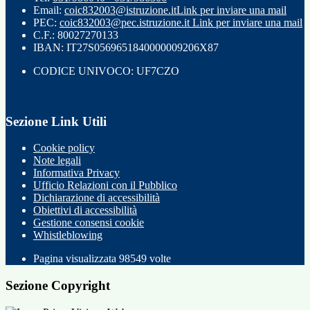
Email:
coic832003@istruzione.it
Link per inviare una mail
PEC:
coic832003@pec.istruzione.it
Link per inviare una mail
C.F.: 80027270133
IBAN: IT27S0569651840000009206X87
CODICE UNIVOCO: UF7CZO
Sezione Link Utili
Cookie policy
Note legali
Informativa Privacy
Ufficio Relazioni con il Pubblico
Dichiarazione di accessibilità
Obiettivi di accessibilità
Gestione consensi cookie
Whistleblowing
Pagina visualizzata
98549
volte
Sezione Copyright